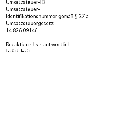
Umsatzsteuer-ID
Umsatzsteuer-
Identifikationsnummer gemäß § 27 a
Umsatzsteuergesetz:
14 826 09146
Redaktionell verantwortlich
Judith Heit
Verbraucherstreitbeilegung/Univers
alschlichtungsstelle
Wir sind nicht bereit oder
verpflichtet, an
Streitbeilegungsverfahren vor einer
Verbraucherschlichtungsstelle
teilzunehmen.
Quelle:
e-recht24.de