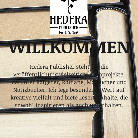
WILLKOMMEN
Hedera Publisher steht für die
Veröffentlichung vielseitiger Buchprojekte,
darunter Ratgeber, Romane, Malbücher und
Notizbücher. Ich lege besonderen Wert auf
kreative Vielfalt und biete Lesern Inhalte, die
sowohl inspirieren als auch unterhalten.