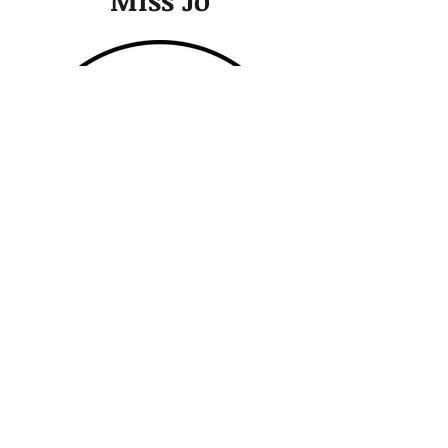
Miss Jo
Interessiert an mehr
persönlichen Einblicken? Auf
meinem Blog „Miss Jo“ teile
ich Geschichten aus meinem